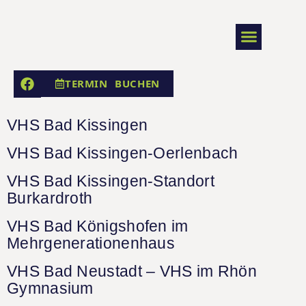
TERMIN BUCHEN
VORTRÄGE & SEMINAR
ANFAHRT & KONTAKT
VHS Bad Kissingen
VHS Bad Kissingen-Oerlenbach
VHS Bad Kissingen-Standort
Burkardroth
VHS Bad Königshofen im
Mehrgenerationenhaus
VHS Bad Neustadt – VHS im Rhön
Gymnasium