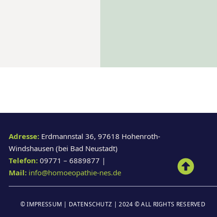
Adresse:
Erdmannstal 36, 97618 Hohenroth-
Windshausen (bei Bad Neustadt)
Telefon:
09771 – 6889877 |
Mail:
info@homoeopathie-nes.de
©
IMPRESSUM
|
DATENSCHUTZ
| 2024 © ALL RIGHTS RESERVED