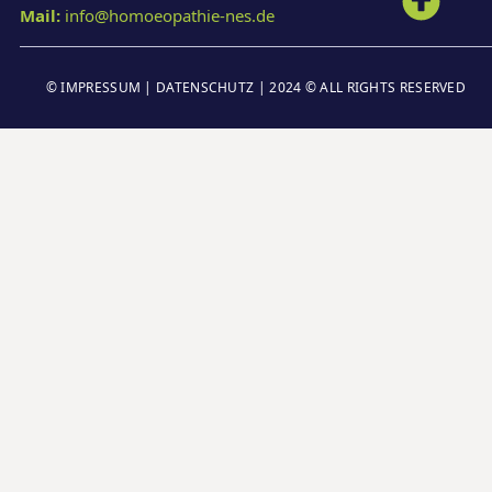
Mail:
info@homoeopathie-nes.de
©
IMPRESSUM
|
DATENSCHUTZ
| 2024 © ALL RIGHTS RESERVED