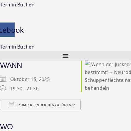
Termin Buchen
cebook
Termin Buchen
WANN
Oktober 15, 2025
19:30 - 21:30
ZUM KALENDER HINZUFÜGEN
ICS herunterladen
Google Kalender
iCalendar
Office 365
Outlook Live
WO