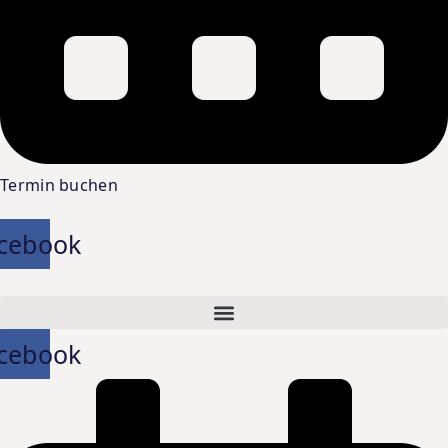
Termin buchen
cebook
cebook